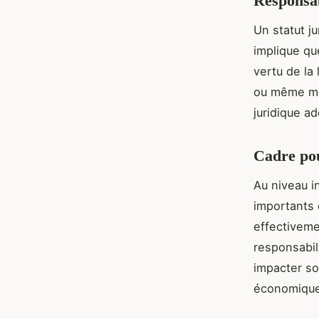
Responsab
Un statut ju
implique qu
vertu de la 
ou même mor
juridique a
Cadre pou
Au niveau i
importants d
effectivemen
responsabili
impacter so
économique