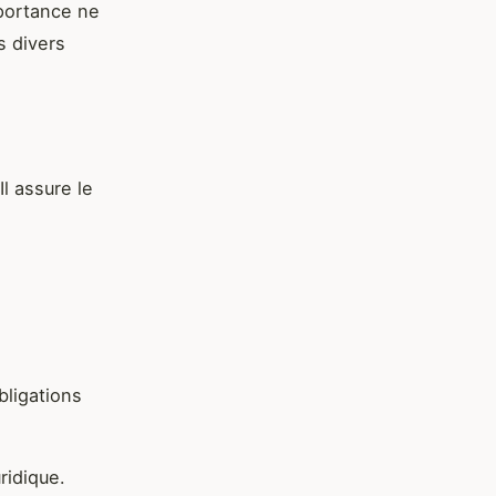
mportance ne
s divers
Il assure le
bligations
uridique.