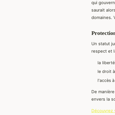
qui gouvern
saurait alo
domaines. V
Protection
Un statut ju
respect et 
la libert
le droit 
l'accès à
De manière 
envers la s
Découvrez v