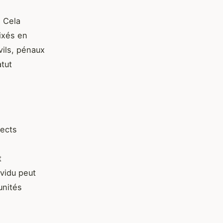
. Cela
ixés en
vils, pénaux
atut
pects
t
ividu peut
unités