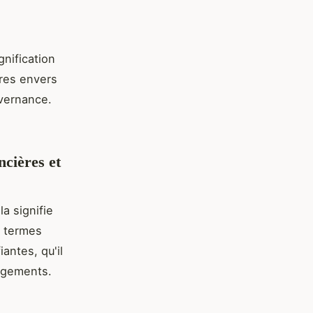
gnification
ires envers
uvernance.
ncières et
la signifie
n termes
antes, qu'il
gagements.