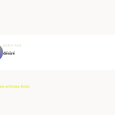
ECRIT PAR
désiré
les articles Actu