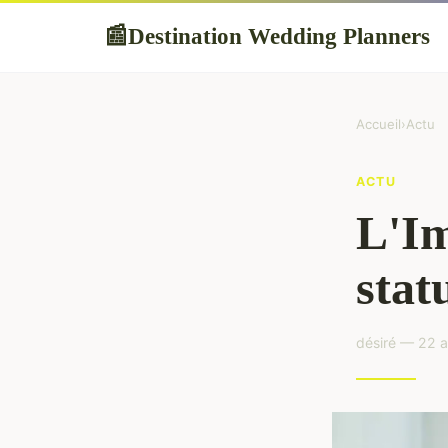
Destination Wedding Planners
📰
Accueil
›
Actu
ACTU
L'Im
stat
désiré — 22 a