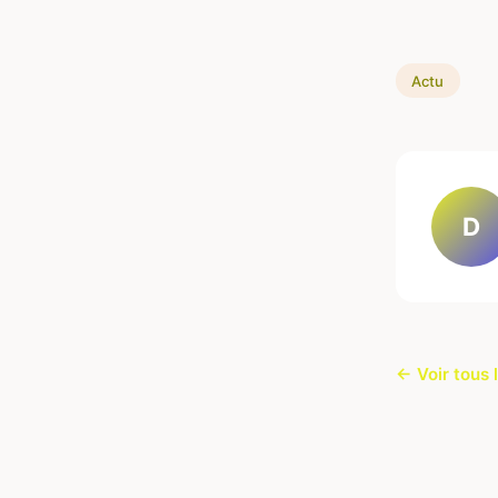
Actu
D
← Voir tous 