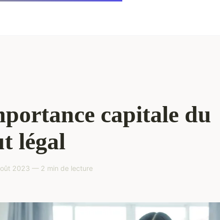
portance capitale du
ut légal
oût 2023 — 2 min de lecture