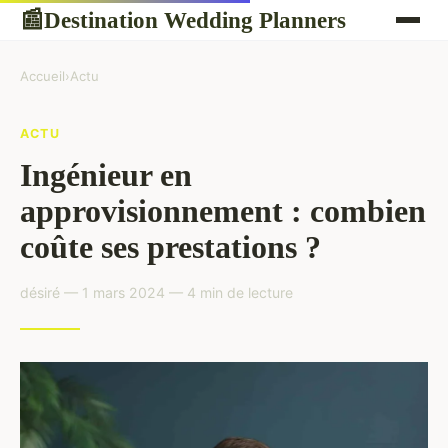
Destination Wedding Planners
📰
Accueil
›
Actu
ACTU
Ingénieur en
approvisionnement : combien
coûte ses prestations ?
désiré — 1 mars 2024 — 4 min de lecture