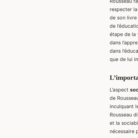
Rousseau fai
respecter l
de son livre
de l’éducat
étape de la v
dans l’appr
dans l’éduca
que de lui i
L’importa
L’aspect
soc
de Rousseau.
inculquant l
Rousseau dis
et la sociabi
nécessaire p