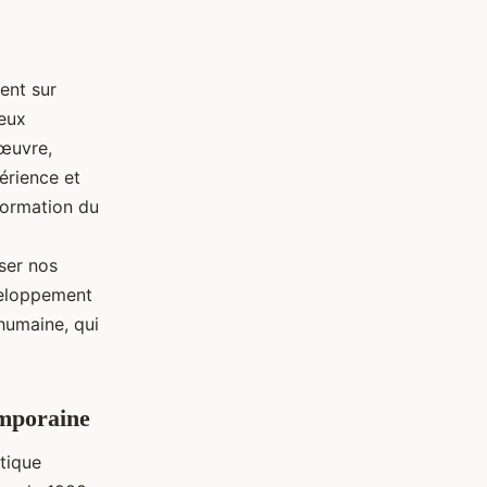
ent sur
reux
 œuvre,
érience et
 formation du
ser nos
éveloppement
 humaine, qui
emporaine
tique