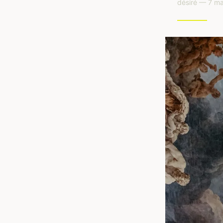
désiré — 7 ma