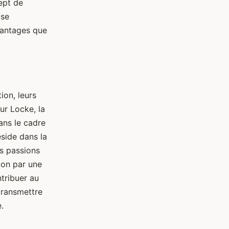
ept de
 se
vantages que
on, leurs
our Locke, la
dans le cadre
éside dans la
s passions
tion par une
tribuer au
transmettre
.