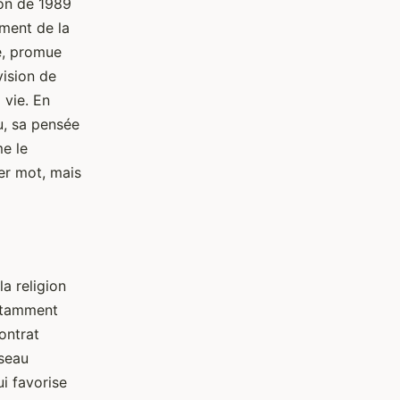
ion de 1989
ement de la
e, promue
vision de
 vie. En
u, sa pensée
me le
ier mot, mais
a religion
notamment
ontrat
sseau
i favorise