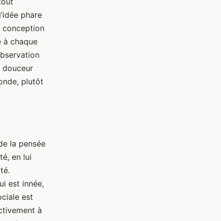
tout
l’idée phare
a conception
e à chaque
’observation
e douceur
onde, plutôt
de la pensée
é, en lui
té.
ui est innée,
ociale est
activement à