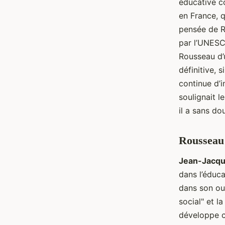
éducative co
en France, q
pensée de R
par l’UNESC
Rousseau d’
définitive,
continue d’i
soulignait l
il a sans do
Rousseau 
Jean-Jacq
dans l’éduca
dans son ou
social" et l
développe ce