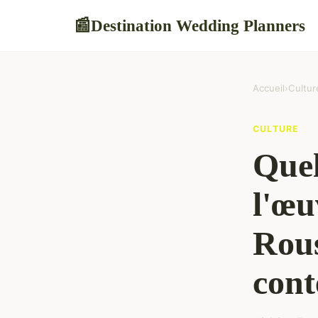
Destination Wedding Planners
📰
Accueil
›
Cultur
CULTURE
Quel
l'œu
Rous
cont