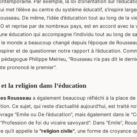
ntemporaine. Par exemple, la loi d’orientation sur l’éducat
ui met l’élève au centre du système éducatif, s’inspire larg
ousseau. De même, l’idée d’éducation tout au long de la vi
O et reprise par de nombreux pays, est en accord avec la 
une éducation qui accompagne l’individu tout au long de sa
 si le monde a beaucoup changé depuis l’époque de Roussea
nspirer et de questionner notre rapport à l’éducation. Com
e pédagogue Philippe Meirieu, "Rousseau n’a pas dit le dern
ute prononcé le premier".
et la religion dans l’éducation
ues Rousseau
a également beaucoup réfléchi à la place de l
tion. Ce sujet, qui reste d’actualité aujourd’hui, est traité 
vrage "Emile ou De l’éducation", mais également dans le "C
a "Profession de foi du vicaire savoyard". Dans "Emile", Rou
 qu’il appelle la
"religion civile"
, une forme de croyance qu