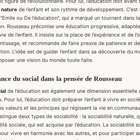
t figure de révolutionnaire. Pour lui, l’éducation doit avant 
a
nature
de l’enfant et son rythme de développement. C’est 
 "Emile ou De l’éducation", qui a marqué un tournant dans l
ion. Rousseau préconise une éducation progressive, adapté
ie de l’enfant. Il insiste sur la place de l’expérience et de l
entissage, et recommande de faire preuve de patience et d
tion. L’idée est de guider l’enfant dans sa découverte du m
mposer une vision du monde toute faite.
nce du social dans la pensée de Rousseau
ial
de l’éducation est également une dimension essentielle 
 Pour lui, l’éducation doit préparer l’enfant à vivre en sociét
es valeurs et les principes qui régissent la vie en communau
tingue deux types de sociabilité : la sociabilité naturelle, q
lité sociale, qui est acquise par l’éducation. La sociabilité s
our vivre en harmonie avec les autres, et pour participer 