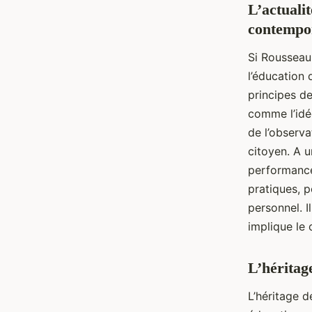
L’actuali
contempo
Si Rousseau
l’éducation 
principes d
comme l’idée
de l’observa
citoyen. A u
performance
pratiques, 
personnel. I
implique le 
L’héritag
L’héritage 