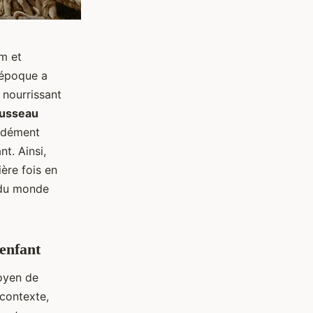
m et
 époque a
 nourrissant
usseau
ondément
nt. Ainsi,
ière fois en
e du monde
’enfant
oyen de
 contexte,