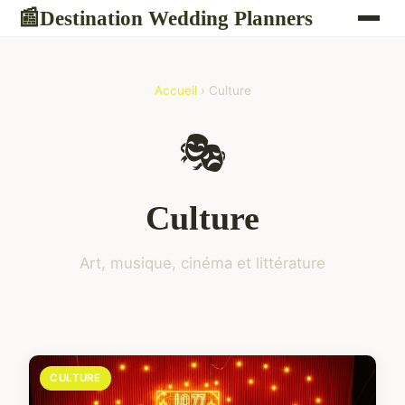
Destination Wedding Planners
📰
Accueil
› Culture
🎭
Culture
Art, musique, cinéma et littérature
CULTURE