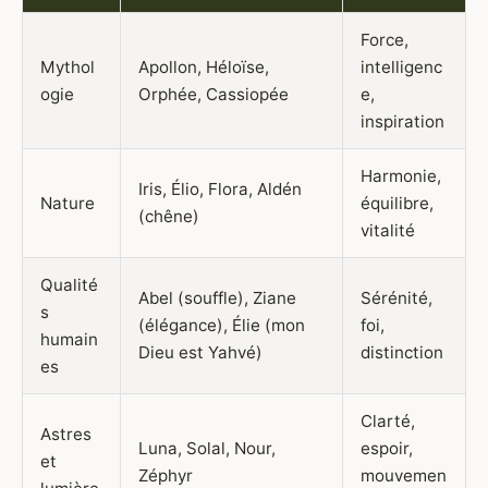
Force,
Mythol
Apollon, Héloïse,
intelligenc
ogie
Orphée, Cassiopée
e,
inspiration
Harmonie,
Iris, Élio, Flora, Aldén
Nature
équilibre,
(chêne)
vitalité
Qualité
Abel (souffle), Ziane
Sérénité,
s
(élégance), Élie (mon
foi,
humain
Dieu est Yahvé)
distinction
es
Clarté,
Astres
Luna, Solal, Nour,
espoir,
et
Zéphyr
mouvemen