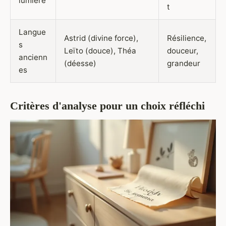
lumière
t
Langue
Astrid (divine force),
Résilience,
s
Leïto (douce), Théa
douceur,
ancienn
(déesse)
grandeur
es
Critères d'analyse pour un choix réfléchi